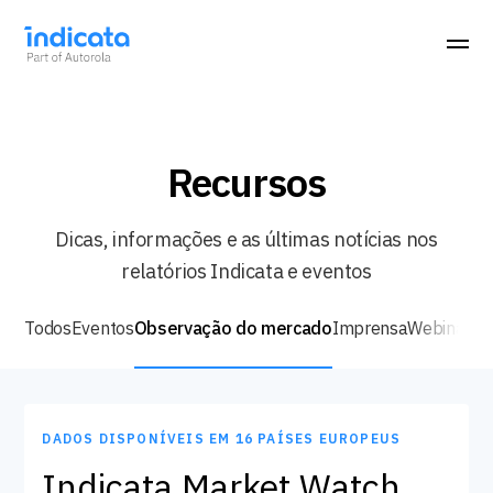
Recursos
Dicas, informações e as últimas notícias nos
relatórios Indicata e eventos
Todos
Eventos
Observação do mercado
Imprensa
Webinars
A
Observação do mercado
DADOS DISPONÍVEIS EM 16 PAÍSES EUROPEUS
Indicata Market Watch