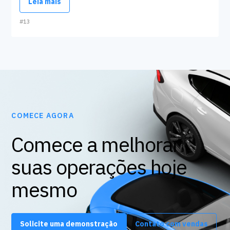
Leia mais
#13
COMECE AGORA
Comece a melhorar
suas operações hoje
mesmo
Solicite uma demonstração
Contato com vendas